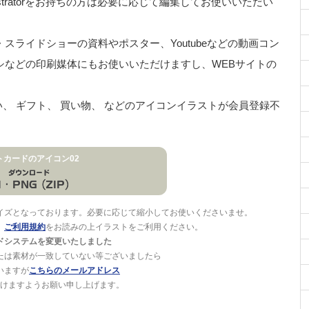
stratorをお持ちの方は必要に応じて編集してお使いいただい
ライドショーの資料やポスター、Youtubeなどの動画コン
シなどの印刷媒体にもお使いいただけますし、WEBサイトの
い、 ギフト、 買い物、 などのアイコンイラストが会員登録不
トカードのアイコン02
イズとなっております。必要に応じて縮小してお使いくださいませ。
。
ご利用規約
をお読みの上イラストをご利用ください。
ドシステムを変更いたしました
たは素材が一致していない等ございましたら
いますが
こちらのメールアドレス
けますようお願い申し上げます。