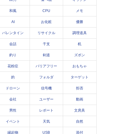
和風
CPU
メモ
AI
お化粧
優勝
バレンタイン
リサイクル
調理道具
会話
干支
机
釣り
剣道
ズボン
花粉症
バリアフリー
おもちゃ
的
フォルダ
ターゲット
ドローン
信号機
拒否
会社
ユーザー
動画
男性
レポート
文房具
イベント
天気
自然
縁起物
USB
添付