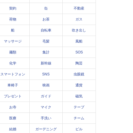
契約
缶
不動産
荷物
お茶
ガス
船
自転車
吹き出し
マッサージ
毛髪
風船
麺類
集計
SOS
化学
新幹線
陶芸
スマートフォン
SNS
虫眼鏡
車椅子
映画
通貨
プレゼント
ガイド
磁気
お寺
マイク
テープ
医療
手洗い
チーム
結婚
ガーデニング
ビル