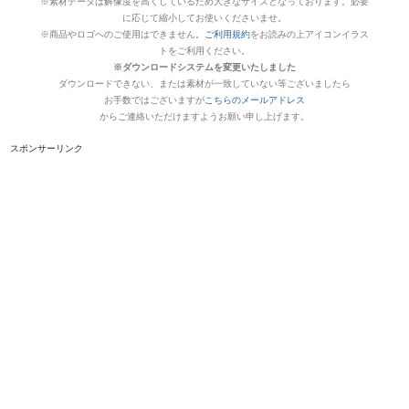
※素材データは解像度を高くしているため大きなサイズとなっております。必要
に応じて縮小してお使いくださいませ。
※商品やロゴへのご使用はできません。
ご利用規約
をお読みの上アイコンイラス
トをご利用ください。
※ダウンロードシステムを変更いたしました
ダウンロードできない、または素材が一致していない等ございましたら
お手数ではございますが
こちらのメールアドレス
からご連絡いただけますようお願い申し上げます。
スポンサーリンク