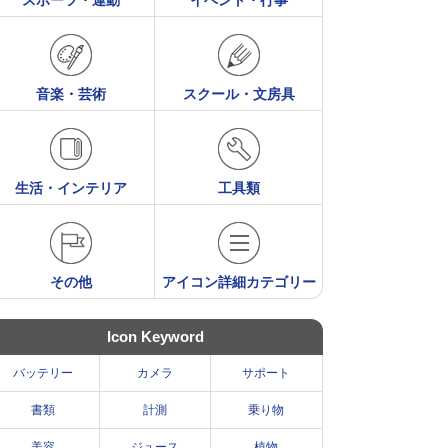
スポーツ・運動
イベント・行事
音楽・芸術
スクール・文房具
生活・インテリア
工具類
その他
アイコン詳細カテゴリー
Icon Keyword
バッテリー
カメラ
サポート
書類
計測
乗り物
美容
ジュース
植物