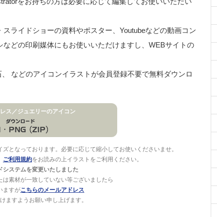
stratorをお持ちの方は必要に応じて編集してお使いいただい
ライドショーの資料やポスター、Youtubeなどの動画コン
シなどの印刷媒体にもお使いいただけますし、WEBサイトの
宝石、 などのアイコンイラストが会員登録不要で無料ダウンロ
レス／ジュエリーのアイコン
イズとなっております。必要に応じて縮小してお使いくださいませ。
。
ご利用規約
をお読みの上イラストをご利用ください。
ドシステムを変更いたしました
たは素材が一致していない等ございましたら
いますが
こちらのメールアドレス
けますようお願い申し上げます。