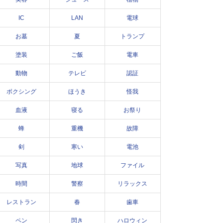
IC
LAN
電球
お墓
夏
トランプ
塗装
ご飯
電車
動物
テレビ
認証
ボクシング
ほうき
怪我
血液
寝る
お祭り
蜂
重機
故障
剣
寒い
電池
写真
地球
ファイル
時間
警察
リラックス
レストラン
春
歯車
ペン
閃き
ハロウィン