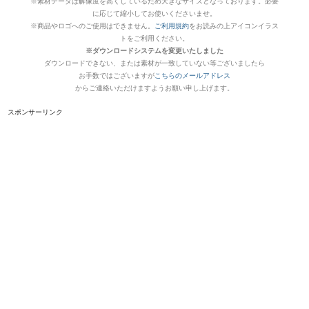
※素材データは解像度を高くしているため大きなサイズとなっております。必要
に応じて縮小してお使いくださいませ。
※商品やロゴへのご使用はできません。
ご利用規約
をお読みの上アイコンイラス
トをご利用ください。
※ダウンロードシステムを変更いたしました
ダウンロードできない、または素材が一致していない等ございましたら
お手数ではございますが
こちらのメールアドレス
からご連絡いただけますようお願い申し上げます。
スポンサーリンク