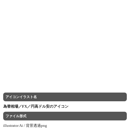
アイコンイラスト名
為替相場／FX／円高ドル安のアイコン
ファイル形式
illustrator Ai /
背景透過png