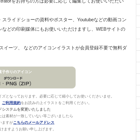
stratorをお持ちの方は必要に応じて編集してお使いいただい
ライドショーの資料やポスター、Youtubeなどの動画コン
シなどの印刷媒体にもお使いいただけますし、WEBサイトの
、 スイーツ、 などのアイコンイラストが会員登録不要で無料ダ
菓子作りのアイコン
イズとなっております。必要に応じて縮小してお使いくださいませ。
。
ご利用規約
をお読みの上イラストをご利用ください。
ドシステムを変更いたしました
たは素材が一致していない等ございましたら
いますが
こちらのメールアドレス
けますようお願い申し上げます。