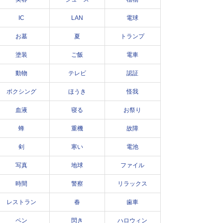
IC
LAN
電球
お墓
夏
トランプ
塗装
ご飯
電車
動物
テレビ
認証
ボクシング
ほうき
怪我
血液
寝る
お祭り
蜂
重機
故障
剣
寒い
電池
写真
地球
ファイル
時間
警察
リラックス
レストラン
春
歯車
ペン
閃き
ハロウィン