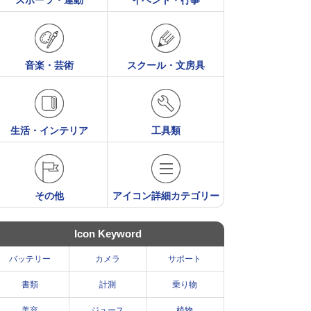
スポーツ・運動
イベント・行事
音楽・芸術
スクール・文房具
生活・インテリア
工具類
その他
アイコン詳細カテゴリー
Icon Keyword
バッテリー
カメラ
サポート
書類
計測
乗り物
美容
ジュース
植物