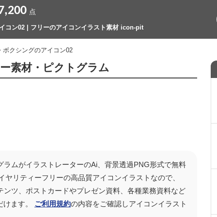
7,200
点
ン02 | フリーのアイコンイラスト素材 icon-pit
> ボクシングのアイコン02
リー素材・ピクトグラム
グラムがイラストレーターのAi、背景透過PNG形式で無料
ロイヤリティーフリーの高品質アイコンイラストなので、
画コンテンツ、ポストカードやプレゼン資料、各種業務資料など
だけます。
ご利用規約
の内容をご確認しアイコンイラスト