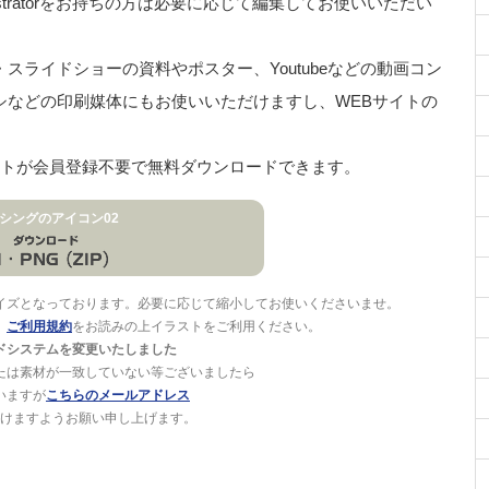
stratorをお持ちの方は必要に応じて編集してお使いいただい
ライドショーの資料やポスター、Youtubeなどの動画コン
シなどの印刷媒体にもお使いいただけますし、WEBサイトの
ストが会員登録不要で無料ダウンロードできます。
シングのアイコン02
イズとなっております。必要に応じて縮小してお使いくださいませ。
。
ご利用規約
をお読みの上イラストをご利用ください。
ドシステムを変更いたしました
たは素材が一致していない等ございましたら
いますが
こちらのメールアドレス
けますようお願い申し上げます。