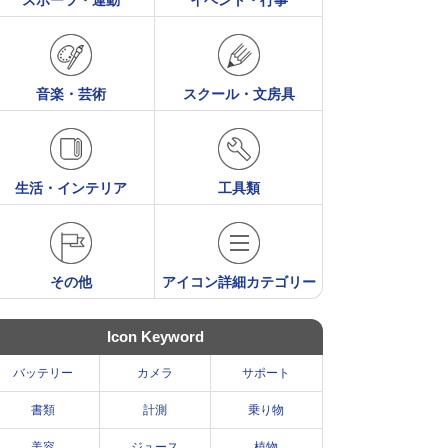
スポーツ・運動
イベント・行事
音楽・芸術
スクール・文房具
生活・インテリア
工具類
その他
アイコン詳細カテゴリー
Icon Keyword
バッテリー
カメラ
サポート
書類
計測
乗り物
美容
ジュース
植物