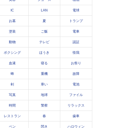
IC
LAN
電球
お墓
夏
トランプ
塗装
ご飯
電車
動物
テレビ
認証
ボクシング
ほうき
怪我
血液
寝る
お祭り
蜂
重機
故障
剣
寒い
電池
写真
地球
ファイル
時間
警察
リラックス
レストラン
春
歯車
ペン
閃き
ハロウィン