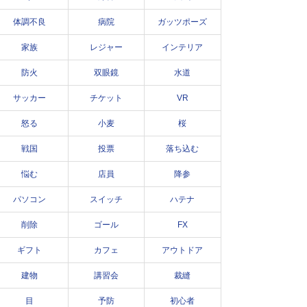
体調不良
病院
ガッツポーズ
家族
レジャー
インテリア
防火
双眼鏡
水道
サッカー
チケット
VR
怒る
小麦
桜
戦国
投票
落ち込む
悩む
店員
降参
パソコン
スイッチ
ハテナ
削除
ゴール
FX
ギフト
カフェ
アウトドア
建物
講習会
裁縫
目
予防
初心者