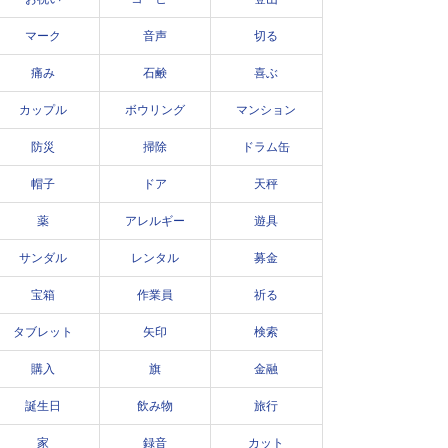
マーク
音声
切る
痛み
石鹸
喜ぶ
カップル
ボウリング
マンション
防災
掃除
ドラム缶
帽子
ドア
天秤
薬
アレルギー
遊具
サンダル
レンタル
募金
宝箱
作業員
祈る
タブレット
矢印
検索
購入
旗
金融
誕生日
飲み物
旅行
家
録音
カット