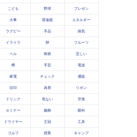
こども
野球
プレゼン
火事
望遠鏡
エネルギー
ラグビー
手品
病気
イライラ
卵
フルーツ
ベル
将棋
悲しい
樽
手芸
電波
家電
チェック
通販
目印
為替
リボン
ドリンク
危ない
空港
セミナー
服飾
眼科
ドライヤー
王冠
工具
ゴルフ
授業
キャンプ