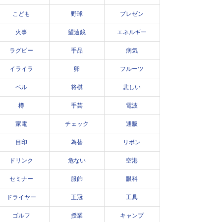
こども
野球
プレゼン
火事
望遠鏡
エネルギー
ラグビー
手品
病気
イライラ
卵
フルーツ
ベル
将棋
悲しい
樽
手芸
電波
家電
チェック
通販
目印
為替
リボン
ドリンク
危ない
空港
セミナー
服飾
眼科
ドライヤー
王冠
工具
ゴルフ
授業
キャンプ