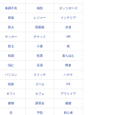
体調不良
病院
ガッツポーズ
家族
レジャー
インテリア
防火
双眼鏡
水道
サッカー
チケット
VR
怒る
小麦
桜
戦国
投票
落ち込む
悩む
店員
降参
パソコン
スイッチ
ハテナ
削除
ゴール
FX
ギフト
カフェ
アウトドア
建物
講習会
裁縫
目
予防
初心者