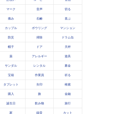
マーク
音声
切る
痛み
石鹸
喜ぶ
カップル
ボウリング
マンション
防災
掃除
ドラム缶
帽子
ドア
天秤
薬
アレルギー
遊具
サンダル
レンタル
募金
宝箱
作業員
祈る
タブレット
矢印
検索
購入
旗
金融
誕生日
飲み物
旅行
家
録音
カット