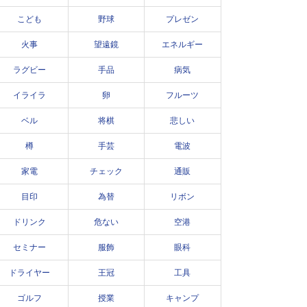
こども
野球
プレゼン
火事
望遠鏡
エネルギー
ラグビー
手品
病気
イライラ
卵
フルーツ
ベル
将棋
悲しい
樽
手芸
電波
家電
チェック
通販
目印
為替
リボン
ドリンク
危ない
空港
セミナー
服飾
眼科
ドライヤー
王冠
工具
ゴルフ
授業
キャンプ