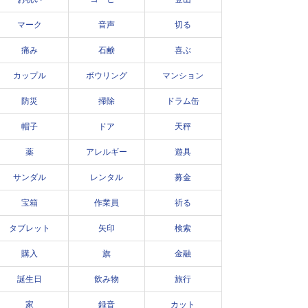
マーク
音声
切る
痛み
石鹸
喜ぶ
カップル
ボウリング
マンション
防災
掃除
ドラム缶
帽子
ドア
天秤
薬
アレルギー
遊具
サンダル
レンタル
募金
宝箱
作業員
祈る
タブレット
矢印
検索
購入
旗
金融
誕生日
飲み物
旅行
家
録音
カット