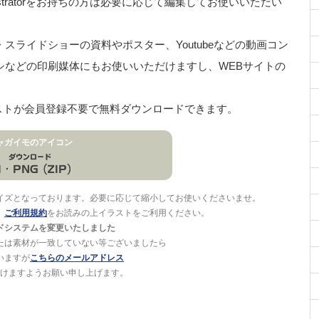
stratorをお持ちの方は必要に応じて編集してお使いいただい
ライドショーの資料やポスター、Youtubeなどの動画コン
シなどの印刷媒体にもお使いいただけますし、WEBサイトの
ラストが会員登録不要で無料ダウンロードできます。
ャガイモのアイコン
イズとなっております。必要に応じて縮小してお使いくださいませ。
。
ご利用規約
をお読みの上イラストをご利用ください。
ドシステムを変更いたしました
たは素材が一致していない等ございましたら
いますが
こちらのメールアドレス
けますようお願い申し上げます。