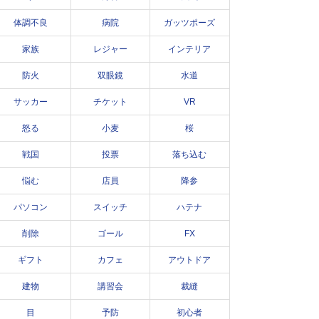
体調不良
病院
ガッツポーズ
家族
レジャー
インテリア
防火
双眼鏡
水道
サッカー
チケット
VR
怒る
小麦
桜
戦国
投票
落ち込む
悩む
店員
降参
パソコン
スイッチ
ハテナ
削除
ゴール
FX
ギフト
カフェ
アウトドア
建物
講習会
裁縫
目
予防
初心者