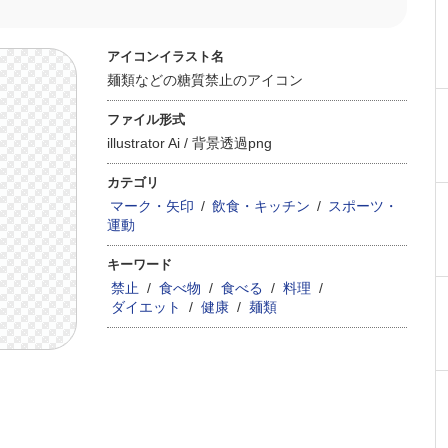
アイコンイラスト名
麺類などの糖質禁止のアイコン
ファイル形式
illustrator Ai /
背景透過png
カテゴリ
マーク・矢印
/
飲食・キッチン
/
スポーツ・
運動
キーワード
禁止
/
食べ物
/
食べる
/
料理
/
ダイエット
/
健康
/
麺類