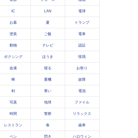
IC
LAN
電球
お墓
夏
トランプ
塗装
ご飯
電車
動物
テレビ
認証
ボクシング
ほうき
怪我
血液
寝る
お祭り
蜂
重機
故障
剣
寒い
電池
写真
地球
ファイル
時間
警察
リラックス
レストラン
春
歯車
ペン
閃き
ハロウィン