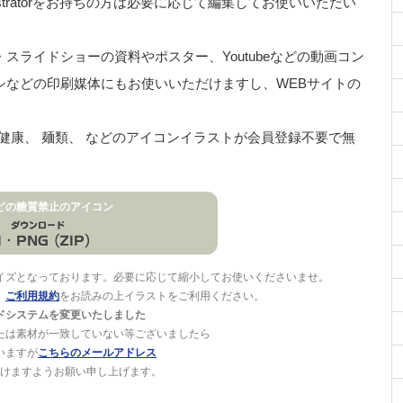
stratorをお持ちの方は必要に応じて編集してお使いいただい
ライドショーの資料やポスター、Youtubeなどの動画コン
シなどの印刷媒体にもお使いいただけますし、WEBサイトの
、 健康、 麺類、 などのアイコンイラストが会員登録不要で無
どの糖質禁止のアイコン
イズとなっております。必要に応じて縮小してお使いくださいませ。
。
ご利用規約
をお読みの上イラストをご利用ください。
ドシステムを変更いたしました
たは素材が一致していない等ございましたら
いますが
こちらのメールアドレス
けますようお願い申し上げます。