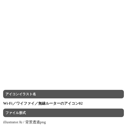
アイコンイラスト名
Wi-Fi／ワイファイ／無線ルーターのアイコン02
ファイル形式
illustrator Ai /
背景透過png