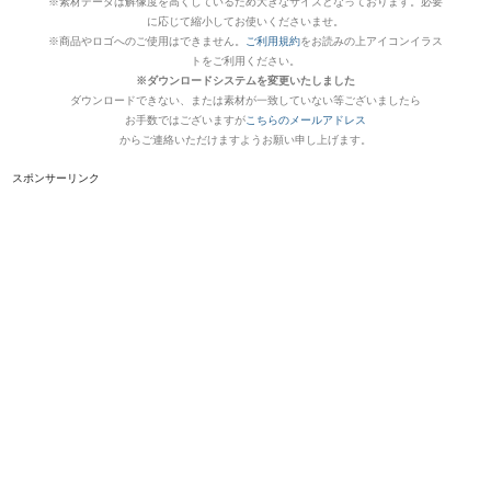
※素材データは解像度を高くしているため大きなサイズとなっております。必要
に応じて縮小してお使いくださいませ。
※商品やロゴへのご使用はできません。
ご利用規約
をお読みの上アイコンイラス
トをご利用ください。
※ダウンロードシステムを変更いたしました
ダウンロードできない、または素材が一致していない等ございましたら
お手数ではございますが
こちらのメールアドレス
からご連絡いただけますようお願い申し上げます。
スポンサーリンク