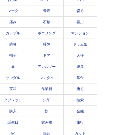
マーク
音声
切る
痛み
石鹸
喜ぶ
カップル
ボウリング
マンション
防災
掃除
ドラム缶
帽子
ドア
天秤
薬
アレルギー
遊具
サンダル
レンタル
募金
宝箱
作業員
祈る
タブレット
矢印
検索
購入
旗
金融
誕生日
飲み物
旅行
家
録音
カット