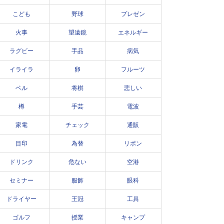
こども
野球
プレゼン
火事
望遠鏡
エネルギー
ラグビー
手品
病気
イライラ
卵
フルーツ
ベル
将棋
悲しい
樽
手芸
電波
家電
チェック
通販
目印
為替
リボン
ドリンク
危ない
空港
セミナー
服飾
眼科
ドライヤー
王冠
工具
ゴルフ
授業
キャンプ