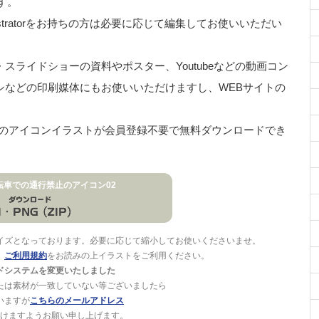
す。
stratorをお持ちの方は必要に応じて編集してお使いいただい
ライドショーの資料やポスター、Youtubeなどの動画コン
シなどの印刷媒体にもお使いいただけますし、WEBサイトの
などのアイコンイラストが会員登録不要で無料ダウンロードでき
転車での通行禁止のアイコン02
イズとなっております。必要に応じて縮小してお使いくださいませ。
。
ご利用規約
をお読みの上イラストをご利用ください。
ドシステムを変更いたしました
たは素材が一致していない等ございましたら
いますが
こちらのメールアドレス
けますようお願い申し上げます。