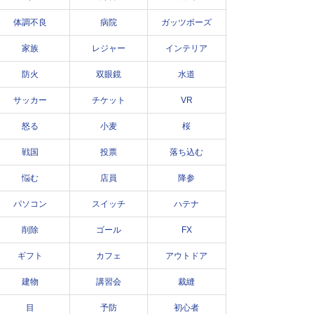
体調不良
病院
ガッツポーズ
家族
レジャー
インテリア
防火
双眼鏡
水道
サッカー
チケット
VR
怒る
小麦
桜
戦国
投票
落ち込む
悩む
店員
降参
パソコン
スイッチ
ハテナ
削除
ゴール
FX
ギフト
カフェ
アウトドア
建物
講習会
裁縫
目
予防
初心者