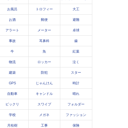
お風呂
トロフィー
大工
お酒
郵便
避難
アラート
メーター
卓球
事故
耳鼻科
歯
牛
魚
紅葉
物流
ロッカー
泣く
建築
防犯
スター
GPS
じゃんけん
時計
自動車
キャンドル
晴れ
ビックリ
スワイプ
フォルダー
学校
メガネ
ファッション
月桂樹
工事
保険