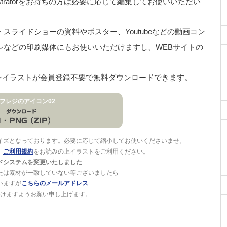
stratorをお持ちの方は必要に応じて編集してお使いいただい
ライドショーの資料やポスター、Youtubeなどの動画コン
シなどの印刷媒体にもお使いいただけますし、WEBサイトの
コンイラストが会員登録不要で無料ダウンロードできます。
フレジのアイコン02
イズとなっております。必要に応じて縮小してお使いくださいませ。
。
ご利用規約
をお読みの上イラストをご利用ください。
ドシステムを変更いたしました
たは素材が一致していない等ございましたら
いますが
こちらのメールアドレス
けますようお願い申し上げます。