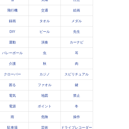
飛行機
交通
絵画
録画
タオル
メダル
DIY
ビール
先生
運動
演奏
カーナビ
バレーボール
虫
耳
介護
秋
肉
クローバー
カジノ
スピリチュアル
困る
ファオル
鍵
電気
地図
禁止
電源
ポイント
冬
雨
危険
操作
駐車場
芸術
ドライブレコーダー