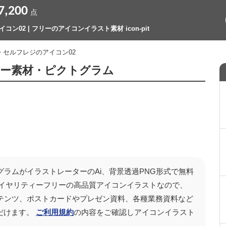
7,200
点
ン02 | フリーのアイコンイラスト素材 icon-pit
> セルフレジのアイコン02
リー素材・ピクトグラム
グラムがイラストレーターのAi、背景透過PNG形式で無料
ロイヤリティーフリーの高品質アイコンイラストなので、
画コンテンツ、ポストカードやプレゼン資料、各種業務資料など
だけます。
ご利用規約
の内容をご確認しアイコンイラスト