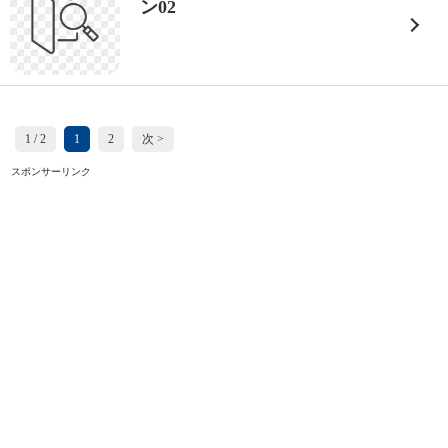
ン02
1 / 2
1
2
次 >
スポンサーリンク