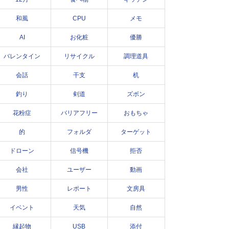
和風
CPU
メモ
AI
お化粧
優勝
バレンタイン
リサイクル
調理道具
会話
干支
机
釣り
剣道
ズボン
花粉症
バリアフリー
おもちゃ
的
フォルダ
ターゲット
ドローン
信号機
拒否
会社
ユーザー
動画
男性
レポート
文房具
イベント
天気
自然
縁起物
USB
添付