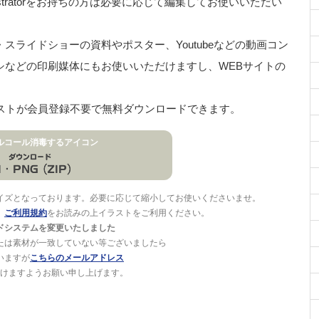
stratorをお持ちの方は必要に応じて編集してお使いいただい
ライドショーの資料やポスター、Youtubeなどの動画コン
シなどの印刷媒体にもお使いいただけますし、WEBサイトの
イラストが会員登録不要で無料ダウンロードできます。
ルコール消毒するアイコン
イズとなっております。必要に応じて縮小してお使いくださいませ。
。
ご利用規約
をお読みの上イラストをご利用ください。
ドシステムを変更いたしました
たは素材が一致していない等ございましたら
いますが
こちらのメールアドレス
けますようお願い申し上げます。