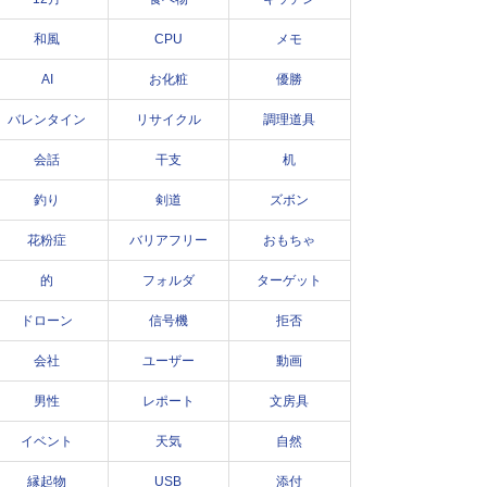
和風
CPU
メモ
AI
お化粧
優勝
バレンタイン
リサイクル
調理道具
会話
干支
机
釣り
剣道
ズボン
花粉症
バリアフリー
おもちゃ
的
フォルダ
ターゲット
ドローン
信号機
拒否
会社
ユーザー
動画
男性
レポート
文房具
イベント
天気
自然
縁起物
USB
添付