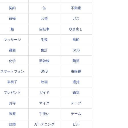
契約
缶
不動産
荷物
お茶
ガス
船
自転車
吹き出し
マッサージ
毛髪
風船
麺類
集計
SOS
化学
新幹線
陶芸
スマートフォン
SNS
虫眼鏡
車椅子
映画
通貨
プレゼント
ガイド
磁気
お寺
マイク
テープ
医療
手洗い
チーム
結婚
ガーデニング
ビル