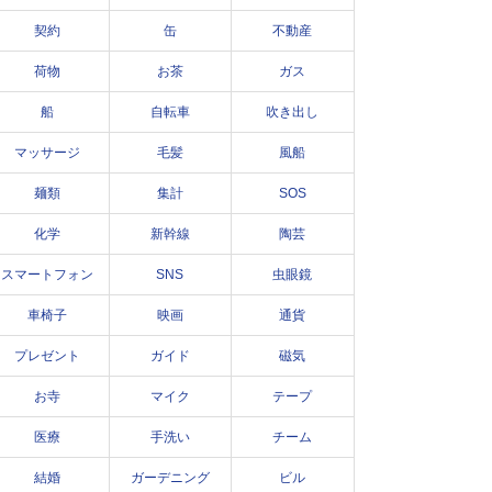
契約
缶
不動産
荷物
お茶
ガス
船
自転車
吹き出し
マッサージ
毛髪
風船
麺類
集計
SOS
化学
新幹線
陶芸
スマートフォン
SNS
虫眼鏡
車椅子
映画
通貨
プレゼント
ガイド
磁気
お寺
マイク
テープ
医療
手洗い
チーム
結婚
ガーデニング
ビル