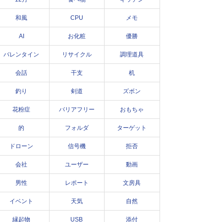
和風
CPU
メモ
AI
お化粧
優勝
バレンタイン
リサイクル
調理道具
会話
干支
机
釣り
剣道
ズボン
花粉症
バリアフリー
おもちゃ
的
フォルダ
ターゲット
ドローン
信号機
拒否
会社
ユーザー
動画
男性
レポート
文房具
イベント
天気
自然
縁起物
USB
添付