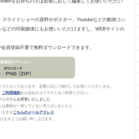
stratorをお持ちの方は必要に応じて編集してお使いいただい
ライドショーの資料やポスター、Youtubeなどの動画コン
シなどの印刷媒体にもお使いいただけますし、WEBサイトの
トが会員登録不要で無料ダウンロードできます。
長測定のアイコン
イズとなっております。必要に応じて縮小してお使いくださいませ。
。
ご利用規約
をお読みの上イラストをご利用ください。
ドシステムを変更いたしました
たは素材が一致していない等ございましたら
いますが
こちらのメールアドレス
けますようお願い申し上げます。