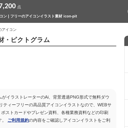
7,200
点
 | フリーのアイコンイラスト素材 icon-pit
のアイコン
材・ピクトグラム
がイラストレーターのAi、背景透過PNG形式で無料ダウ
リティーフリーの高品質アイコンイラストなので、WEBサ
ンツ、ポストカードやプレゼン資料、各種業務資料などの印刷
す。
ご利用規約
の内容をご確認しアイコンイラストをご利