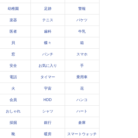
幼稚園
足跡
警報
楽器
テニス
バケツ
医者
歯科
牛乳
貝
蝶々
箱
窓
パンチ
スマホ
安全
お気に入り
手
電話
タイマー
乗用車
火
宇宙
花
会員
HDD
ハンコ
おしゃれ
シャツ
ハート
採掘
銀行
倉庫
靴
暖房
スマートウォッチ