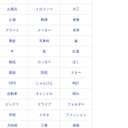
お風呂
トロフィー
大工
お酒
郵便
避難
アラート
メーター
卓球
事故
耳鼻科
歯
牛
魚
紅葉
物流
ロッカー
泣く
建築
防犯
スター
GPS
じゃんけん
時計
自動車
キャンドル
晴れ
ビックリ
スワイプ
フォルダー
学校
メガネ
ファッション
月桂樹
工事
保険