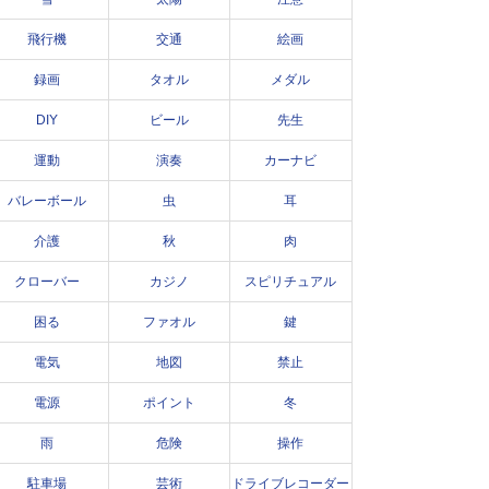
飛行機
交通
絵画
録画
タオル
メダル
DIY
ビール
先生
運動
演奏
カーナビ
バレーボール
虫
耳
介護
秋
肉
クローバー
カジノ
スピリチュアル
困る
ファオル
鍵
電気
地図
禁止
電源
ポイント
冬
雨
危険
操作
駐車場
芸術
ドライブレコーダー