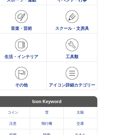
スポーツ・運動
イベント・行事
音楽・芸術
スクール・文房具
生活・インテリア
工具類
その他
アイコン詳細カテゴリー
Icon Keyword
コイン
雪
太陽
注意
飛行機
交通
絵画
録画
タオル