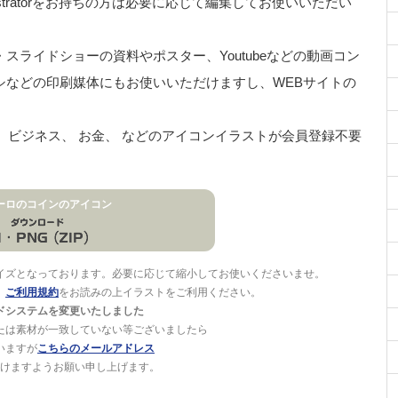
stratorをお持ちの方は必要に応じて編集してお使いいただい
ライドショーの資料やポスター、Youtubeなどの動画コン
シなどの印刷媒体にもお使いいただけますし、WEBサイトの
 手、 ビジネス、 お金、 などのアイコンイラストが会員登録不要
ーロのコインのアイコン
イズとなっております。必要に応じて縮小してお使いくださいませ。
。
ご利用規約
をお読みの上イラストをご利用ください。
ドシステムを変更いたしました
たは素材が一致していない等ございましたら
いますが
こちらのメールアドレス
けますようお願い申し上げます。