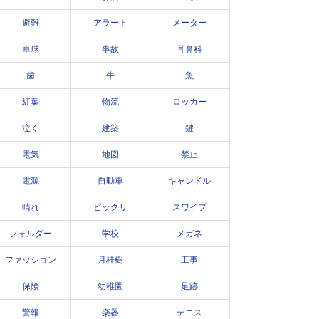
避難
アラート
メーター
卓球
事故
耳鼻科
歯
牛
魚
紅葉
物流
ロッカー
泣く
建築
鍵
電気
地図
禁止
電源
自動車
キャンドル
晴れ
ビックリ
スワイプ
フォルダー
学校
メガネ
ファッション
月桂樹
工事
保険
幼稚園
足跡
警報
楽器
テニス