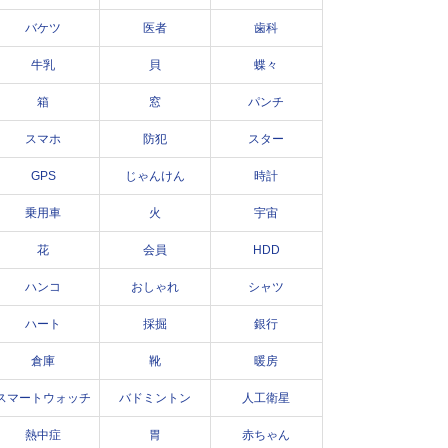
バケツ
医者
歯科
牛乳
貝
蝶々
箱
窓
パンチ
スマホ
防犯
スター
GPS
じゃんけん
時計
乗用車
火
宇宙
花
会員
HDD
ハンコ
おしゃれ
シャツ
ハート
採掘
銀行
倉庫
靴
暖房
スマートウォッチ
バドミントン
人工衛星
熱中症
胃
赤ちゃん