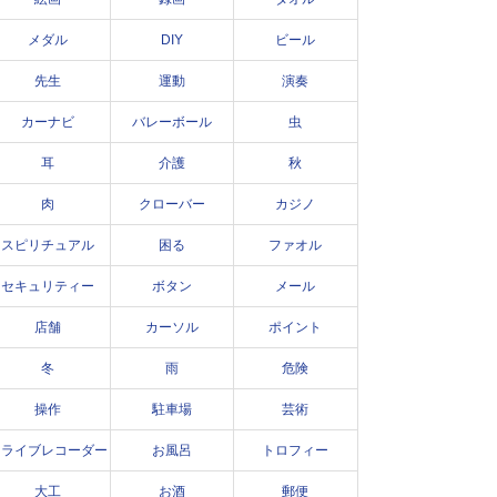
メダル
DIY
ビール
先生
運動
演奏
カーナビ
バレーボール
虫
耳
介護
秋
肉
クローバー
カジノ
スピリチュアル
困る
ファオル
セキュリティー
ボタン
メール
店舗
カーソル
ポイント
冬
雨
危険
操作
駐車場
芸術
ドライブレコーダー
お風呂
トロフィー
大工
お酒
郵便