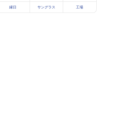
縁日
サングラス
工場