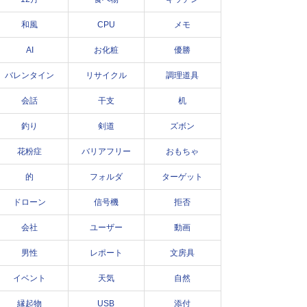
和風
CPU
メモ
AI
お化粧
優勝
バレンタイン
リサイクル
調理道具
会話
干支
机
釣り
剣道
ズボン
花粉症
バリアフリー
おもちゃ
的
フォルダ
ターゲット
ドローン
信号機
拒否
会社
ユーザー
動画
男性
レポート
文房具
イベント
天気
自然
縁起物
USB
添付