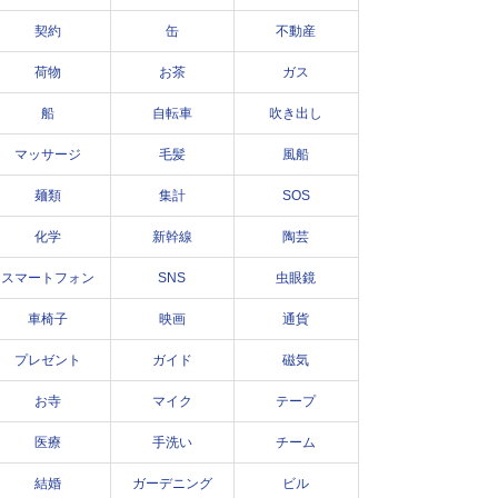
契約
缶
不動産
荷物
お茶
ガス
船
自転車
吹き出し
マッサージ
毛髪
風船
麺類
集計
SOS
化学
新幹線
陶芸
スマートフォン
SNS
虫眼鏡
車椅子
映画
通貨
プレゼント
ガイド
磁気
お寺
マイク
テープ
医療
手洗い
チーム
結婚
ガーデニング
ビル