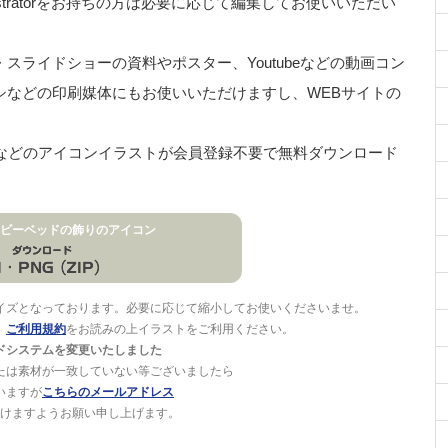
stratorをお持ちの方は必要に応じて編集してお使いいただい
ライドショーの資料やポスター、Youtubeなどの動画コン
シなどの印刷媒体にもお使いいただけますし、WEBサイトの
、 などのアイコンイラストが会員登録不要で無料ダウンロード
ビーベッドの飾りのアイコン
イズとなっております。必要に応じて縮小してお使いくださいませ。
。
ご利用規約
をお読みの上イラストをご利用ください。
ドシステムを変更いたしました
たは素材が一致していない等ございましたら
いますが
こちらのメールアドレス
けますようお願い申し上げます。