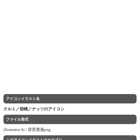
アイコンイラスト名
クルミ／胡桃／ナッツのアイコン
ファイル形式
illustrator Ai /
背景透過png