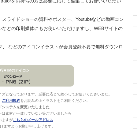
stratorをお持ちの方は必要に応じて編集してお使いいただい
ライドショーの資料やポスター、Youtubeなどの動画コン
シなどの印刷媒体にもお使いいただけますし、WEBサイトの
ング、 などのアイコンイラストが会員登録不要で無料ダウンロ
行ATMのアイコン
イズとなっております。必要に応じて縮小してお使いくださいませ。
。
ご利用規約
をお読みの上イラストをご利用ください。
ドシステムを変更いたしました
たは素材が一致していない等ございましたら
いますが
こちらのメールアドレス
けますようお願い申し上げます。