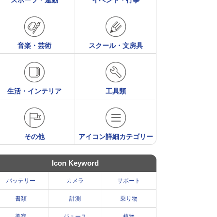
スポーツ・運動
イベント・行事
音楽・芸術
スクール・文房具
生活・インテリア
工具類
その他
アイコン詳細カテゴリー
Icon Keyword
バッテリー
カメラ
サポート
書類
計測
乗り物
美容
ジュース
植物