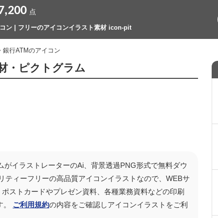
7,200
点
ン | フリーのアイコンイラスト素材 icon-pit
> 銀行ATMのアイコン
素材・ピクトグラム
ムがイラストレーターのAi、背景透過PNG形式で無料ダウ
リティーフリーの高品質アイコンイラストなので、WEBサ
ンツ、ポストカードやプレゼン資料、各種業務資料などの印刷
す。
ご利用規約
の内容をご確認しアイコンイラストをご利