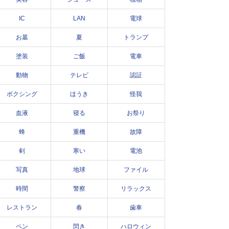
IC
LAN
電球
お墓
夏
トランプ
塗装
ご飯
電車
動物
テレビ
認証
ボクシング
ほうき
怪我
血液
寝る
お祭り
蜂
重機
故障
剣
寒い
電池
写真
地球
ファイル
時間
警察
リラックス
レストラン
春
歯車
ペン
閃き
ハロウィン