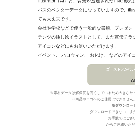
illustrator（Ai）と、背景が透過されたPN
パスのベクターデータになっていますので、illu
ても大丈夫です。
会社や学校などで使う一般的な書類、プレゼン・ス
テンツの挿し絵イラストとして、また宣伝チラ
アイコンなどにもお使いいただけます。
イベント、 ハロウィン、 お化け、 などのア
ゴースト／かわい
※素材データは解像度を高くしているため大きなサ
※商品やロゴへのご使用はできません
※ダウンロー
ダウンロードできない、ま
お手数ではござ
からご連絡いただ