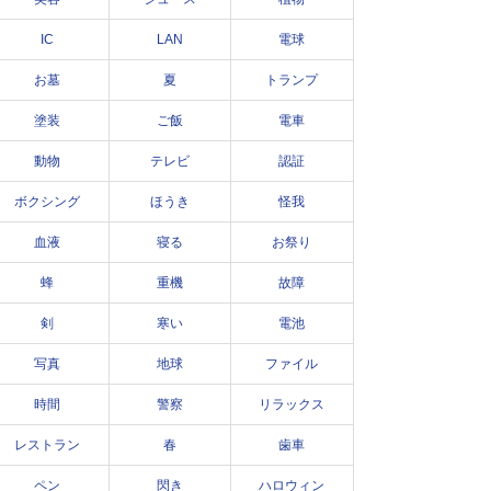
IC
LAN
電球
お墓
夏
トランプ
塗装
ご飯
電車
動物
テレビ
認証
ボクシング
ほうき
怪我
血液
寝る
お祭り
蜂
重機
故障
剣
寒い
電池
写真
地球
ファイル
時間
警察
リラックス
レストラン
春
歯車
ペン
閃き
ハロウィン