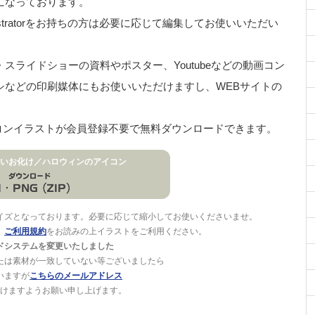
G形式になっております。
stratorをお持ちの方は必要に応じて編集してお使いいただい
ライドショーの資料やポスター、Youtubeなどの動画コン
シなどの印刷媒体にもお使いいただけますし、WEBサイトの
イコンイラストが会員登録不要で無料ダウンロードできます。
いお化け／ハロウィンのアイコン
イズとなっております。必要に応じて縮小してお使いくださいませ。
。
ご利用規約
をお読みの上イラストをご利用ください。
ドシステムを変更いたしました
たは素材が一致していない等ございましたら
いますが
こちらのメールアドレス
けますようお願い申し上げます。