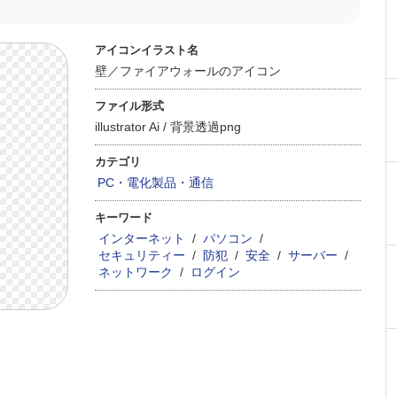
アイコンイラスト名
壁／ファイアウォールのアイコン
ファイル形式
illustrator Ai /
背景透過png
カテゴリ
PC・電化製品・通信
キーワード
インターネット
/
パソコン
/
セキュリティー
/
防犯
/
安全
/
サーバー
/
ネットワーク
/
ログイン