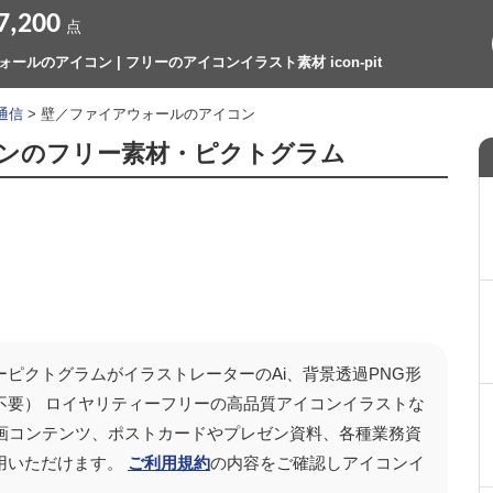
7,200
点
ールのアイコン | フリーのアイコンイラスト素材 icon-pit
通信
> 壁／ファイアウォールのアイコン
ンのフリー素材・ピクトグラム
ーピクトグラムがイラストレーターのAi、背景透過PNG形
不要） ロイヤリティーフリーの高品質アイコンイラストな
どの動画コンテンツ、ポストカードやプレゼン資料、各種業務資
用いただけます。
ご利用規約
の内容をご確認しアイコンイ