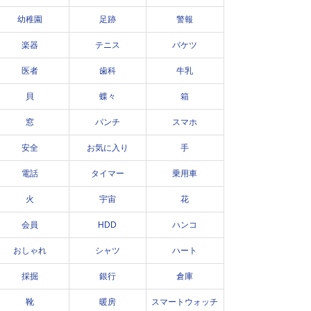
幼稚園
足跡
警報
楽器
テニス
バケツ
医者
歯科
牛乳
貝
蝶々
箱
窓
パンチ
スマホ
安全
お気に入り
手
電話
タイマー
乗用車
火
宇宙
花
会員
HDD
ハンコ
おしゃれ
シャツ
ハート
採掘
銀行
倉庫
靴
暖房
スマートウォッチ