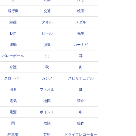
飛行機
交通
絵画
録画
タオル
メダル
DIY
ビール
先生
運動
演奏
カーナビ
バレーボール
虫
耳
介護
秋
肉
クローバー
カジノ
スピリチュアル
困る
ファオル
鍵
電気
地図
禁止
電源
ポイント
冬
雨
危険
操作
駐車場
芸術
ドライブレコーダー