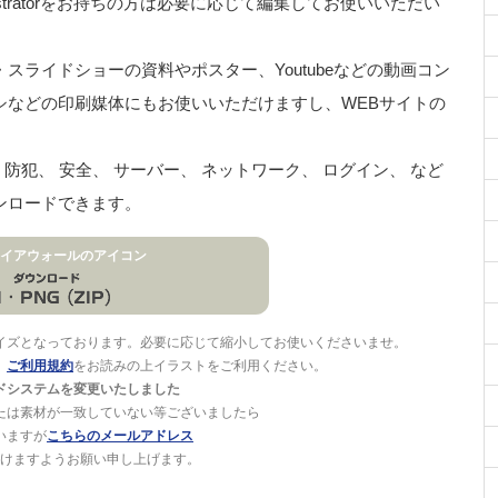
stratorをお持ちの方は必要に応じて編集してお使いいただい
ライドショーの資料やポスター、Youtubeなどの動画コン
シなどの印刷媒体にもお使いいただけますし、WEBサイトの
防犯、 安全、 サーバー、 ネットワーク、 ログイン、 など
ンロードできます。
イアウォールのアイコン
イズとなっております。必要に応じて縮小してお使いくださいませ。
。
ご利用規約
をお読みの上イラストをご利用ください。
ドシステムを変更いたしました
たは素材が一致していない等ございましたら
いますが
こちらのメールアドレス
けますようお願い申し上げます。