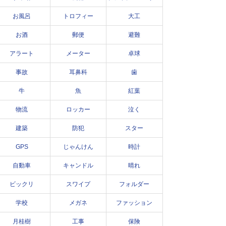
お風呂
トロフィー
大工
お酒
郵便
避難
アラート
メーター
卓球
事故
耳鼻科
歯
牛
魚
紅葉
物流
ロッカー
泣く
建築
防犯
スター
GPS
じゃんけん
時計
自動車
キャンドル
晴れ
ビックリ
スワイプ
フォルダー
学校
メガネ
ファッション
月桂樹
工事
保険