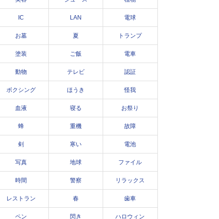
IC
LAN
電球
お墓
夏
トランプ
塗装
ご飯
電車
動物
テレビ
認証
ボクシング
ほうき
怪我
血液
寝る
お祭り
蜂
重機
故障
剣
寒い
電池
写真
地球
ファイル
時間
警察
リラックス
レストラン
春
歯車
ペン
閃き
ハロウィン