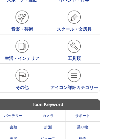
スポーツ・運動
イベント・行事
音楽・芸術
スクール・文房具
生活・インテリア
工具類
その他
アイコン詳細カテゴリー
Icon Keyword
バッテリー
カメラ
サポート
書類
計測
乗り物
美容
ジュース
植物