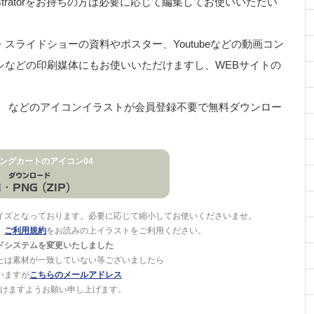
stratorをお持ちの方は必要に応じて編集してお使いいただい
ライドショーの資料やポスター、Youtubeなどの動画コン
シなどの印刷媒体にもお使いいただけますし、WEBサイトの
物、 などのアイコンイラストが会員登録不要で無料ダウンロー
ングカートのアイコン04
イズとなっております。必要に応じて縮小してお使いくださいませ。
。
ご利用規約
をお読みの上イラストをご利用ください。
ドシステムを変更いたしました
たは素材が一致していない等ございましたら
いますが
こちらのメールアドレス
けますようお願い申し上げます。