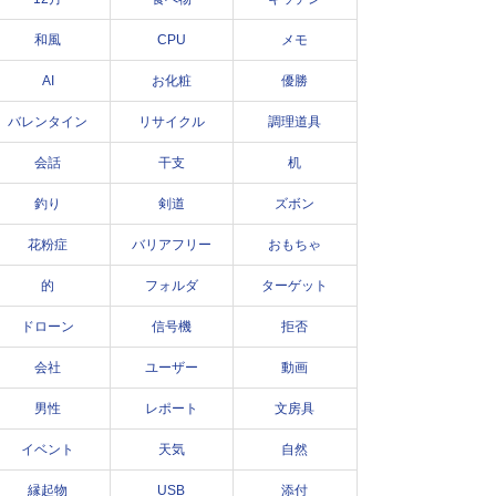
和風
CPU
メモ
AI
お化粧
優勝
バレンタイン
リサイクル
調理道具
会話
干支
机
釣り
剣道
ズボン
花粉症
バリアフリー
おもちゃ
的
フォルダ
ターゲット
ドローン
信号機
拒否
会社
ユーザー
動画
男性
レポート
文房具
イベント
天気
自然
縁起物
USB
添付