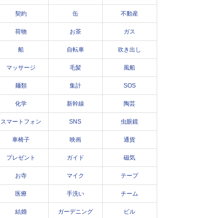
契約
缶
不動産
荷物
お茶
ガス
船
自転車
吹き出し
マッサージ
毛髪
風船
麺類
集計
SOS
化学
新幹線
陶芸
スマートフォン
SNS
虫眼鏡
車椅子
映画
通貨
プレゼント
ガイド
磁気
お寺
マイク
テープ
医療
手洗い
チーム
結婚
ガーデニング
ビル