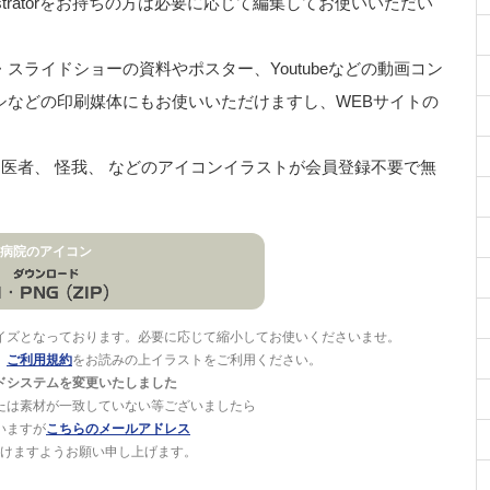
stratorをお持ちの方は必要に応じて編集してお使いいただい
ライドショーの資料やポスター、Youtubeなどの動画コン
シなどの印刷媒体にもお使いいただけますし、WEBサイトの
、 医者、 怪我、 などのアイコンイラストが会員登録不要で無
病院のアイコン
イズとなっております。必要に応じて縮小してお使いくださいませ。
。
ご利用規約
をお読みの上イラストをご利用ください。
ドシステムを変更いたしました
たは素材が一致していない等ございましたら
いますが
こちらのメールアドレス
けますようお願い申し上げます。