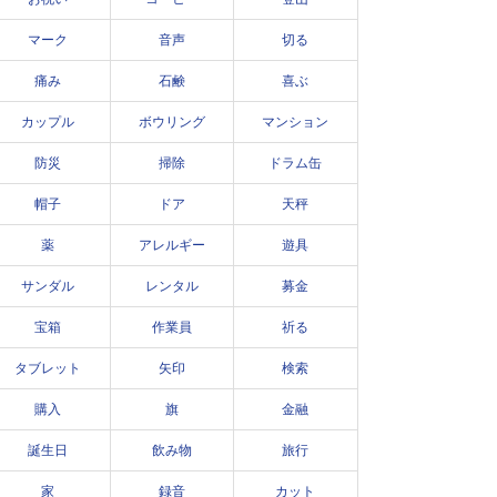
マーク
音声
切る
痛み
石鹸
喜ぶ
カップル
ボウリング
マンション
防災
掃除
ドラム缶
帽子
ドア
天秤
薬
アレルギー
遊具
サンダル
レンタル
募金
宝箱
作業員
祈る
タブレット
矢印
検索
購入
旗
金融
誕生日
飲み物
旅行
家
録音
カット