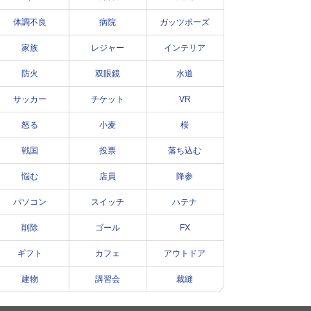
体調不良
病院
ガッツポーズ
家族
レジャー
インテリア
防火
双眼鏡
水道
サッカー
チケット
VR
怒る
小麦
桜
戦国
投票
落ち込む
悩む
店員
降参
パソコン
スイッチ
ハテナ
削除
ゴール
FX
ギフト
カフェ
アウトドア
建物
講習会
裁縫